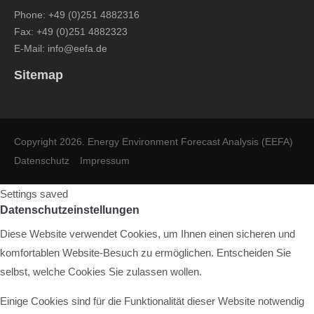
Phone:
+49 (0)251 4882316
Fax: +49 (0)251 4882323
E-Mail:
info@eefa.de
Sitemap
Copyright 2026. Energy Environment Forecast Analysis (EEFA)
Datenschutz
Impressum
Settings saved
Datenschutzeinstellungen
Diese Website verwendet Cookies, um Ihnen einen sicheren und
komfortablen Website-Besuch zu ermöglichen. Entscheiden Sie
selbst, welche Cookies Sie zulassen wollen.
Einige Cookies sind für die Funktionalität dieser Website notwendig