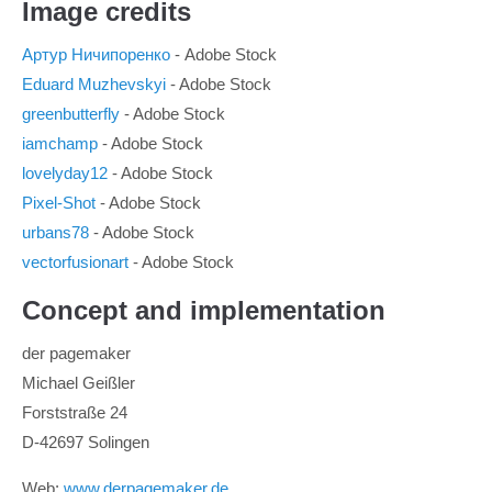
Image credits
Артур Ничипоренко
- Adobe Stock
Eduard Muzhevskyi
- Adobe Stock
greenbutterfly
- Adobe Stock
iamchamp
- Adobe Stock
lovelyday12
- Adobe Stock
Pixel-Shot
- Adobe Stock
urbans78
- Adobe Stock
vectorfusionart
- Adobe Stock
Concept and implementation
der pagemaker
Michael Geißler
Forststraße 24
D-42697 Solingen
Web:
www.derpagemaker.de